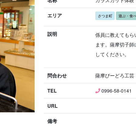
名称
ガラスカット体験
エリア
さつま町
遊ぶ・食
説明
係員に教えてもら
ます。薩摩切子師
してください。
問合わせ
薩摩びーどろ工芸
TEL
0996-58-0141
URL
備考